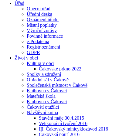
Úřad
Obecní úřad
Úřední deska
Oznámení úřadu
Místní poplatky
Výroční zprávy
Povinné informace
e-Podatelna
Registr oznámení
GDPR
Život v obci
Kultura v obci
Čakovské prkno 2022
Spolky a sdružení
Obřadní sál v Čakově
Společenská místnost v Čakově
Knihovna v Čakovci
Mateřská škola
Klubovna v Čakovci
Čakovští otužilci
Návštěvní kniha
Stavění máje 30.4.2015
Velikonoční tvoření 2016
III. Čakovský minicyklozávod 2016
Čakovská pouť 2016