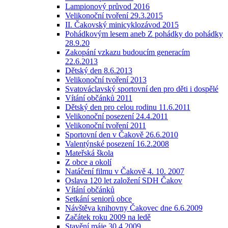
Lampionový průvod 2016
Velikonoční tvoření 29.3.2015
II. Čakovský minicyklozávod 2015
Pohádkovým lesem aneb Z pohádky do pohádky
28.9.20
Zakopání vzkazu budoucím generacím
22.6.2013
Dětský den 8.6.2013
Velikonoční tvoření 2013
Svatováclavský sportovní den pro děti i dospělé
Vítání občánků 2011
Dětský den pro celou rodinu 11.6.2011
Velikonoční posezení 24.4.2011
Velikonoční tvoření 2011
Sportovní den v Čakově 26.6.2010
Valentýnské posezení 16.2.2008
Mateřská škola
Z obce a okolí
Natáčení filmu v Čakově 4. 10. 2007
Oslava 120 let založení SDH Čakov
Vítání občánků
Setkání seniorů obce
Návštěva knihovny Čakovec dne 6.6.2009
Začátek roku 2009 na ledě
Stavění máje 30.4.2009