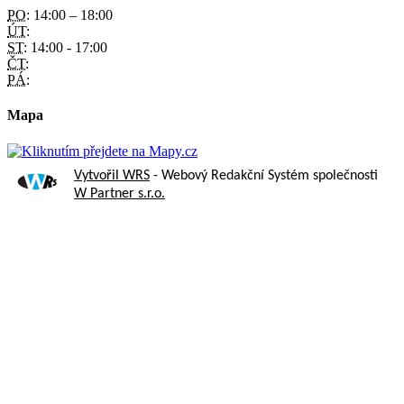
PO:
14:00 – 18:00
ÚT:
ST:
14:00 - 17:00
ČT:
PÁ:
Mapa
Vytvořil WRS
- Webový Redakční Systém společnosti
W Partner s.r.o.