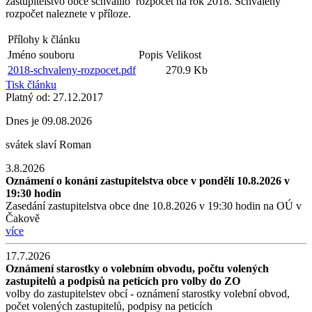
zastupitelstvo obce schválilo rozpočet na rok 2018. Schválený
rozpočet naleznete v příloze.
Přílohy k článku
Jméno souboru
Popis
Velikost
2018-schvaleny-rozpocet.pdf
270.9 Kb
Tisk článku
Platný od:
27.12.2017
Dnes je
09.08.2026
svátek slaví
Roman
3.8.2026
Oznámení o konání zastupitelstva obce v pondělí 10.8.2026 v
19:30 hodin
Zasedání zastupitelstva obce dne 10.8.2026 v 19:30 hodin na OÚ v
Čakově
více
17.7.2026
Oznámení starostky o volebním obvodu, počtu volených
zastupitelů a podpisů na peticích pro volby do ZO
volby do zastupitelstev obcí - oznámení starostky volební obvod,
počet volených zastupitelů, podpisy na peticích