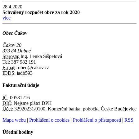
28.4.2020
Schválený rozpočet obce za rok 2020
více
Obec Čakov
Čakov 20
373 84 Dubné
Starosta:
Ing. Lenka Šišpelová
Tel:
387 982 191
E-mail:
obec@cakov.cz
IDDS:
iadb593
Fakturační údaje
IČ:
00581216
DIČ:
Nejsme plátci DPH
Účet:
32920231/0100, Komerční banka, pobočka České Budějovice
Mapa webu
|
Prohlášení o cookies
|
Prohlášení o přístupnosti
|
RSS
Úřední hodiny