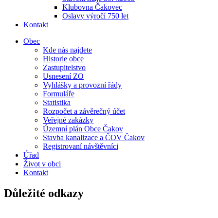
Klubovna Čakovec
Oslavy výročí 750 let
Kontakt
Obec
Kde nás najdete
Historie obce
Zastupitelstvo
Usnesení ZO
Vyhlášky a provozní řády
Formuláře
Statistika
Rozpočet a závěrečný účet
Veřejné zakázky
Územní plán Obce Čakov
Stavba kanalizace a ČOV Čakov
Registrovaní návštěvníci
Úřad
Život v obci
Kontakt
Důležité odkazy