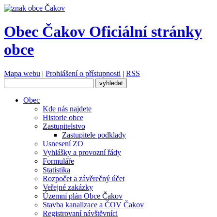
Obec Čakov
Oficiální stránky
obce
Mapa webu
|
Prohlášení o přístupnosti
|
RSS
Obec
Kde nás najdete
Historie obce
Zastupitelstvo
Zastupitele podklady
Usnesení ZO
Vyhlášky a provozní řády
Formuláře
Statistika
Rozpočet a závěrečný účet
Veřejné zakázky
Územní plán Obce Čakov
Stavba kanalizace a ČOV Čakov
Registrovaní návštěvníci