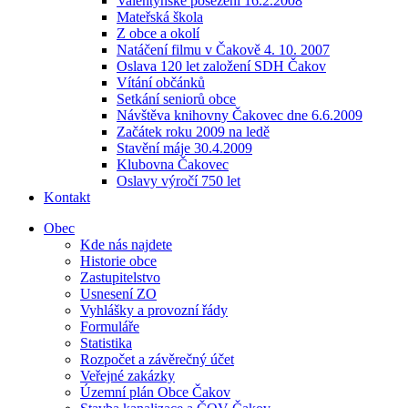
Valentýnské posezení 16.2.2008
Mateřská škola
Z obce a okolí
Natáčení filmu v Čakově 4. 10. 2007
Oslava 120 let založení SDH Čakov
Vítání občánků
Setkání seniorů obce
Návštěva knihovny Čakovec dne 6.6.2009
Začátek roku 2009 na ledě
Stavění máje 30.4.2009
Klubovna Čakovec
Oslavy výročí 750 let
Kontakt
Obec
Kde nás najdete
Historie obce
Zastupitelstvo
Usnesení ZO
Vyhlášky a provozní řády
Formuláře
Statistika
Rozpočet a závěrečný účet
Veřejné zakázky
Územní plán Obce Čakov