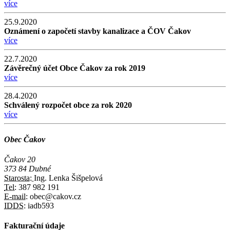
více
25.9.2020
Oznámení o započetí stavby kanalizace a ČOV Čakov
více
22.7.2020
Závěrečný účet Obce Čakov za rok 2019
více
28.4.2020
Schválený rozpočet obce za rok 2020
více
Obec Čakov
Čakov 20
373 84 Dubné
Starosta:
Ing. Lenka Šišpelová
Tel:
387 982 191
E-mail:
obec@cakov.cz
IDDS:
iadb593
Fakturační údaje