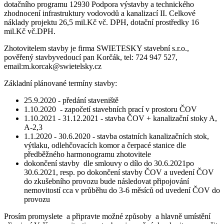
dotačního programu 12930 Podpora výstavby a technického
zhodnocení infrastruktury vodovodů a kanalizací II. Celkové
náklady projektu 26,5 mil.Kč vč. DPH, dotační prostředky 16
mil.Kč vč.DPH.
Zhotovitelem stavby je firma SWIETESKY stavební s.r.o.,
pověřený stavbyvedoucí pan Korčák, tel: 724 947 527,
email:m.korcak@swietelsky.cz
Základní plánované termíny stavby:
25.9.2020 - předání staveniště
1.10.2020 - započetí stavebních prací v prostoru ČOV
1.10.2021 - 31.12.2021 - stavba ČOV + kanalizační stoky A,
A-2,3
1.1.2020 - 30.6.2020 - stavba ostatních kanalizačních stok,
výtlaku, odlehčovacích komor a čerpacé stanice dle
předběžného harmonogramu zhotovitele
dokončení stavby dle smlouvy o dílo do 30.6.2021po
30.6.2021, resp. po dokončení stavby ČOV a uvedení ČOV
do zkušebního provozu bude následovat připojování
nemovitostí cca v průběhu do 3-6 měsíců od uvedení ČOV do
provozu
Prosím promyslete a připravte možné způsoby a hlavně umístění