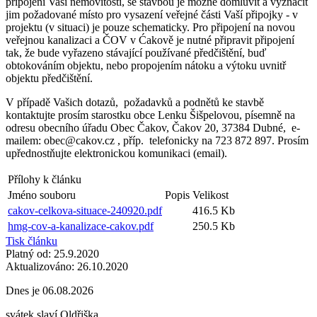
připojení Vaší nemovitosti, se stavbou je možné domluvit a vyznačit
jim požadované místo pro vysazení veřejné části Vaší připojky - v
projektu (v situaci) je pouze schematicky. Pro připojení na novou
veřejnou kanalizaci a ČOV v Ćakově je nutné připravit připojení
tak, že bude vyřazeno stávající používané předčištění, buď
obtokováním objektu, nebo propojením nátoku a výtoku uvnitř
objektu předčištění.
V případě Vašich dotazů, požadavků a podnětů ke stavbě
kontaktujte prosím starostku obce Lenku Šišpelovou, písemně na
odresu obecního úřadu Obec Čakov, Čakov 20, 37384 Dubné, e-
mailem: obec@cakov.cz , příp. telefonicky na 723 872 897. Prosím
upřednostňujte elektronickou komunikaci (email).
Přílohy k článku
Jméno souboru
Popis
Velikost
cakov-celkova-situace-240920.pdf
416.5 Kb
hmg-cov-a-kanalizace-cakov.pdf
250.5 Kb
Tisk článku
Platný od:
25.9.2020
Aktualizováno:
26.10.2020
Dnes je
06.08.2026
svátek slaví
Oldřiška