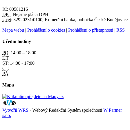
IČ:
00581216
DIČ:
Nejsme plátci DPH
Účet:
32920231/0100, Komerční banka, pobočka České Budějovice
Mapa webu
|
Prohlášení o cookies
|
Prohlášení o přístupnosti
|
RSS
Úřední hodiny
PO:
14:00 – 18:00
ÚT:
ST:
14:00 - 17:00
ČT:
PÁ:
Mapa
Vytvořil WRS
- Webový Redakční Systém společnosti
W Partner
s.r.o.