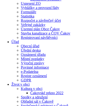
Usnesení ZO
Vyhlášky a provozní řády
Formuláře
Statistika
Rozpočet a závěrečný účet
Veřejné zakázky
Územní plán Obce Čakov
Stavba kanalizace a ČOV Čakov
Registrovaní návštěvníci
Úřad
Obecní úřad
Úřední deska
Oznámení úřadu
Místní poplatky
Výroční zprávy
Povinné informace
e-Podatelna
Registr oznámení
GDPR
Život v obci
Kultura v obci
Čakovské prkno 2022
Spolky a sdružení
Obřadní sál v Čakově
Společenská místnost v Čakově