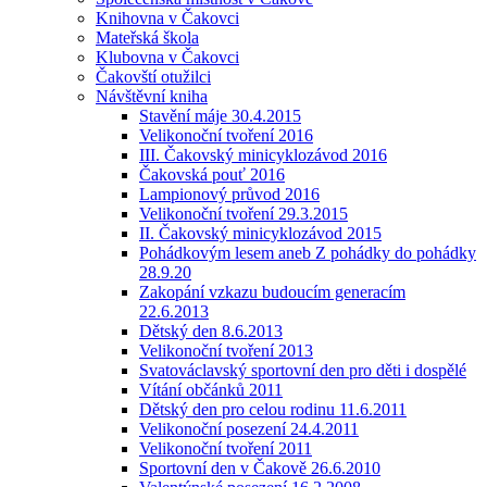
Knihovna v Čakovci
Mateřská škola
Klubovna v Čakovci
Čakovští otužilci
Návštěvní kniha
Stavění máje 30.4.2015
Velikonoční tvoření 2016
III. Čakovský minicyklozávod 2016
Čakovská pouť 2016
Lampionový průvod 2016
Velikonoční tvoření 29.3.2015
II. Čakovský minicyklozávod 2015
Pohádkovým lesem aneb Z pohádky do pohádky
28.9.20
Zakopání vzkazu budoucím generacím
22.6.2013
Dětský den 8.6.2013
Velikonoční tvoření 2013
Svatováclavský sportovní den pro děti i dospělé
Vítání občánků 2011
Dětský den pro celou rodinu 11.6.2011
Velikonoční posezení 24.4.2011
Velikonoční tvoření 2011
Sportovní den v Čakově 26.6.2010