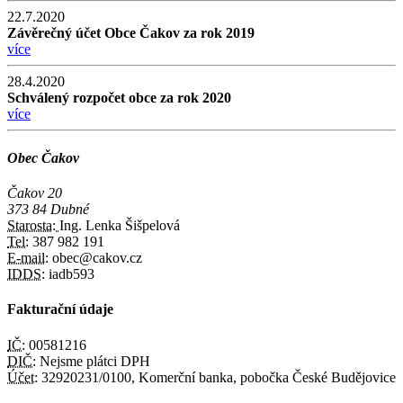
22.7.2020
Závěrečný účet Obce Čakov za rok 2019
více
28.4.2020
Schválený rozpočet obce za rok 2020
více
Obec Čakov
Čakov 20
373 84 Dubné
Starosta:
Ing. Lenka Šišpelová
Tel:
387 982 191
E-mail:
obec@cakov.cz
IDDS:
iadb593
Fakturační údaje
IČ:
00581216
DIČ:
Nejsme plátci DPH
Účet:
32920231/0100, Komerční banka, pobočka České Budějovice