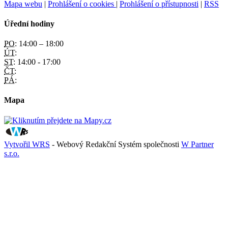
Mapa webu
|
Prohlášení o cookies
|
Prohlášení o přístupnosti
|
RSS
Úřední hodiny
PO:
14:00 – 18:00
ÚT:
ST:
14:00 - 17:00
ČT:
PÁ:
Mapa
Vytvořil WRS
- Webový Redakční Systém společnosti
W Partner
s.r.o.