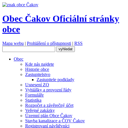
Obec Čakov
Oficiální stránky
obce
Mapa webu
|
Prohlášení o přístupnosti
|
RSS
Obec
Kde nás najdete
Historie obce
Zastupitelstvo
Zastupitele podklady
Usnesení ZO
Vyhlášky a provozní řády
Formuláře
Statistika
Rozpočet a závěrečný účet
Veřejné zakázky
Územní plán Obce Čakov
Stavba kanalizace a ČOV Čakov
Registrovaní návštěvníci