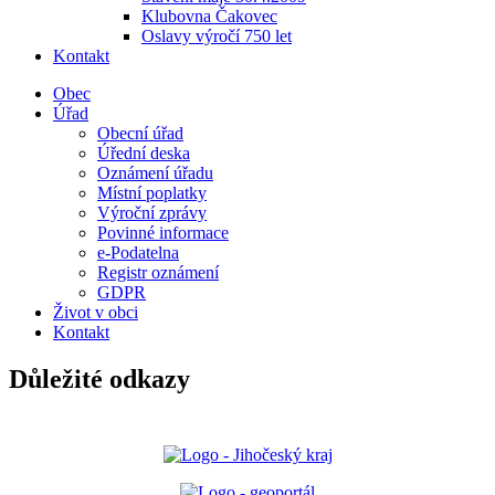
Klubovna Čakovec
Oslavy výročí 750 let
Kontakt
Obec
Úřad
Obecní úřad
Úřední deska
Oznámení úřadu
Místní poplatky
Výroční zprávy
Povinné informace
e-Podatelna
Registr oznámení
GDPR
Život v obci
Kontakt
Důležité odkazy