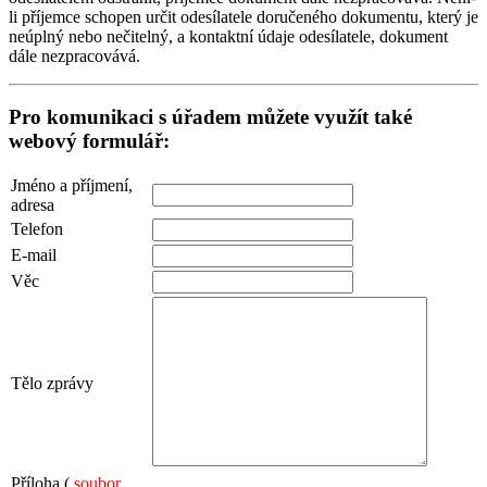
li příjemce schopen určit odesílatele doručeného dokumentu, který je
neúplný nebo nečitelný, a kontaktní údaje odesílatele, dokument
dále nezpracovává.
Pro komunikaci s úřadem můžete využít také
webový formulář:
Jméno a příjmení,
adresa
Telefon
E-mail
Věc
Tělo zprávy
Příloha (
soubor