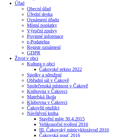
Úřad
Obecní úřad
Úřední deska
Oznámení úřadu
Místní poplatky
Výroční zprávy
Povinné informace
e-Podatelna
Registr oznámení
GDPR
Život v obci
Kultura v obci
Čakovské prkno 2022
Spolky a sdružení
Obřadní sál v Čakově
Společenská místnost v Čakově
Knihovna v Čakovci
Mateřská škola
Klubovna v Čakovci
Čakovští otužilci
Návštěvní kniha
Stavění máje 30.4.2015
Velikonoční tvoření 2016
III. Čakovský minicyklozávod 2016
Čakovská pouť 2016