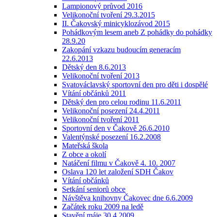
Lampionový průvod 2016
Velikonoční tvoření 29.3.2015
II. Čakovský minicyklozávod 2015
Pohádkovým lesem aneb Z pohádky do pohádky
28.9.20
Zakopání vzkazu budoucím generacím
22.6.2013
Dětský den 8.6.2013
Velikonoční tvoření 2013
Svatováclavský sportovní den pro děti i dospělé
Vítání občánků 2011
Dětský den pro celou rodinu 11.6.2011
Velikonoční posezení 24.4.2011
Velikonoční tvoření 2011
Sportovní den v Čakově 26.6.2010
Valentýnské posezení 16.2.2008
Mateřská škola
Z obce a okolí
Natáčení filmu v Čakově 4. 10. 2007
Oslava 120 let založení SDH Čakov
Vítání občánků
Setkání seniorů obce
Návštěva knihovny Čakovec dne 6.6.2009
Začátek roku 2009 na ledě
Stavění máje 30.4.2009