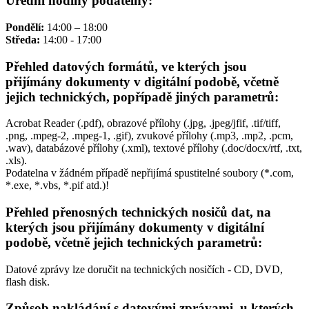
Úřední hodiny podatelny:
Pondělí:
14:00 – 18:00
Středa:
14:00 - 17:00
Přehled datových formátů, ve kterých jsou
přijímány dokumenty v digitální podobě, včetně
jejich technických, popřípadě jiných parametrů:
Acrobat Reader (.pdf), obrazové přílohy (.jpg, .jpeg/jfif, .tif/tiff,
.png, .mpeg-2, .mpeg-1, .gif), zvukové přílohy (.mp3, .mp2, .pcm,
.wav), databázové přílohy (.xml), textové přílohy (.doc/docx/rtf, .txt,
.xls).
Podatelna v žádném případě nepřijímá spustitelné soubory (*.com,
*.exe, *.vbs, *.pif atd.)!
Přehled přenosných technických nosičů dat, na
kterých jsou přijímány dokumenty v digitální
podobě, včetně jejich technických parametrů:
Datové zprávy lze doručit na technických nosičích - CD, DVD,
flash disk.
Způsob nakládání s datovými zprávami, u kterých