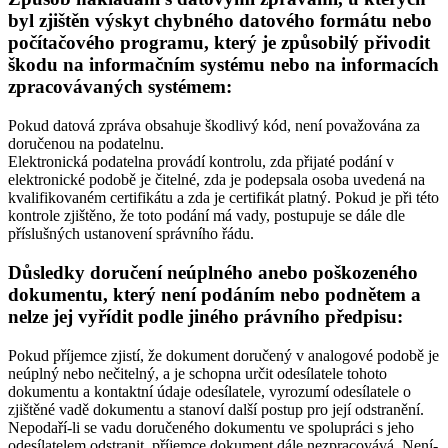
byl zjištěn výskyt chybného datového formátu nebo
počítačového programu, který je způsobilý přivodit
škodu na informačním systému nebo na informacích
zpracovávaných systémem:
Pokud datová zpráva obsahuje škodlivý kód, není považována za
doručenou na podatelnu.
Elektronická podatelna provádí kontrolu, zda přijaté podání v
elektronické podobě je čitelné, zda je podepsala osoba uvedená na
kvalifikovaném certifikátu a zda je certifikát platný. Pokud je při této
kontrole zjištěno, že toto podání má vady, postupuje se dále dle
příslušných ustanovení správního řádu.
Důsledky doručení neúplného anebo poškozeného
dokumentu, který není podáním nebo podnětem a
nelze jej vyřídit podle jiného právního předpisu:
Pokud příjemce zjistí, že dokument doručený v analogové podobě je
neúplný nebo nečitelný, a je schopna určit odesílatele tohoto
dokumentu a kontaktní údaje odesílatele, vyrozumí odesílatele o
zjištěné vadě dokumentu a stanoví další postup pro její odstranění.
Nepodaří-li se vadu doručeného dokumentu ve spolupráci s jeho
odesílatelem odstranit, příjemce dokument dále nezpracovává. Není-