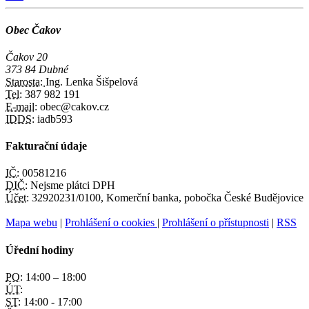
Obec Čakov
Čakov 20
373 84 Dubné
Starosta:
Ing. Lenka Šišpelová
Tel:
387 982 191
E-mail:
obec@cakov.cz
IDDS:
iadb593
Fakturační údaje
IČ:
00581216
DIČ:
Nejsme plátci DPH
Účet:
32920231/0100, Komerční banka, pobočka České Budějovice
Mapa webu
|
Prohlášení o cookies
|
Prohlášení o přístupnosti
|
RSS
Úřední hodiny
PO:
14:00 – 18:00
ÚT:
ST:
14:00 - 17:00