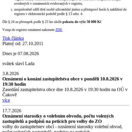
uvedených v oznámeních evidovaných v registru,
neoprávněně sdělí třetí osobě uživatelské jméno a přístupové heslo k nahlížení do
registru v elektronické podobě podle § 13 odst. 4.
Dle § 24 za přestupek podle § 23 lze uložit
pokutu do výše 50 000 Kč
Vstup do registru oznámení naleznete
ZDE
.
Tisk článku
Platný od:
27.10.2011
Dnes je
07.08.2026
svátek slaví
Lada
3.8.2026
Oznámení o konání zastupitelstva obce v pondělí 10.8.2026 v
19:30 hodin
Zasedání zastupitelstva obce dne 10.8.2026 v 19:30 hodin na OÚ v
Čakově
více
17.7.2026
Oznámení starostky o volebním obvodu, počtu volených
zastupitelů a podpisů na peticích pro volby do ZO
volby do zastupitelstev obcí - oznámení starostky volební obvod,
počet volených zastupitelů, podpisy na peticích