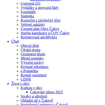
Usnesení ZO
Vyhlášky a provozní řády
Formuláře
Statistika
Rozpočet a závěrečný účet
Veřejné zakázky
Územní plán Obce Čakov
Stavba kanalizace a ČOV Čakov
Registrovaní návštěvníci
Úřad
Obecní úřad
Úřední deska
Oznámení úřadu
Místní poplatky
Výroční zprávy
Povinné informace
e-Podatelna
Registr oznámení
GDPR
Život v obci
Kultura v obci
Čakovské prkno 2022
Spolky a sdružení
Obřadní sál v Čakově
Společenská místnost v Čakově