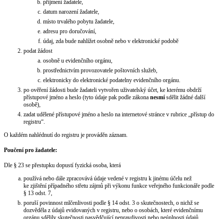
příjmení žadatele,
datum narození žadatele,
místo trvalého pobytu žadatele,
adresu pro doručování,
údaj, zda bude nahlížet osobně nebo v elektronické podobě
podat žádost
osobně u evidenčního orgánu,
prostřednictvím provozovatele poštovních služeb,
elektronicky do elektronické podatelny evidenčního orgánu.
po ověření žádosti bude žadateli vytvořen uživatelský účet, ke kterému obdrží
přístupové jméno a heslo (tyto údaje pak podle zákona
nesmí
sdělit žádné další
osobě),
zadat udělené přístupové jméno a heslo na internetové stránce v rubrice „přístup do
registru“.
O každém nahlédnutí do registru je prováděn záznam.
Poučení pro žadatele:
Dle § 23 se přestupku dopustí fyzická osoba, která
používá nebo dále zpracovává údaje vedené v registru k jinému účelu než
ke zjištění případného střetu zájmů při výkonu funkce veřejného funkcionáře podle
§ 13 odst. 7,
poruší povinnost mlčenlivosti podle § 14 odst. 3 o skutečnostech, o nichž se
dozvěděla z údajů evidovaných v registru, nebo o osobách, které evidenčnímu
orgánu sdělily skutečnosti nasvědčující nepravdivosti nebo neúplnosti údajů,