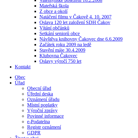
Valentýnské posezení 16.2.2008
Mateřská škola
Z obce a okolí
Natáčení filmu v Čakově 4. 10. 2007
Oslava 120 let založení SDH Čakov
Vítání občánků
Setkání seniorů obce
Návštěva knihovny Čakovec dne 6.6.2009
Začátek roku 2009 na ledě
Stavění máje 30.4.2009
Klubovna Čakovec
Oslavy výročí 750 let
Kontakt
Obec
Úřad
Obecní úřad
Úřední deska
Oznámení úřadu
Místní poplatky
Výroční zprávy
Povinné informace
e-Podatelna
Registr oznámení
GDPR