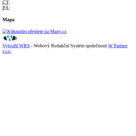
ČT:
PÁ:
Mapa
Vytvořil WRS
- Webový Redakční Systém společnosti
W Partner
s.r.o.