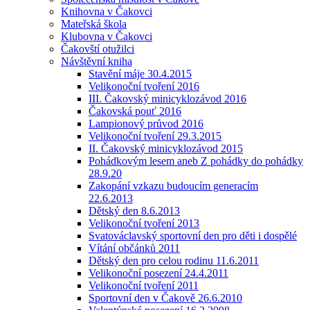
Knihovna v Čakovci
Mateřská škola
Klubovna v Čakovci
Čakovští otužilci
Návštěvní kniha
Stavění máje 30.4.2015
Velikonoční tvoření 2016
III. Čakovský minicyklozávod 2016
Čakovská pouť 2016
Lampionový průvod 2016
Velikonoční tvoření 29.3.2015
II. Čakovský minicyklozávod 2015
Pohádkovým lesem aneb Z pohádky do pohádky
28.9.20
Zakopání vzkazu budoucím generacím
22.6.2013
Dětský den 8.6.2013
Velikonoční tvoření 2013
Svatováclavský sportovní den pro děti i dospělé
Vítání občánků 2011
Dětský den pro celou rodinu 11.6.2011
Velikonoční posezení 24.4.2011
Velikonoční tvoření 2011
Sportovní den v Čakově 26.6.2010