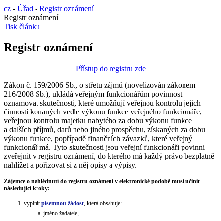
cz
-
Úřad
-
Registr oznámení
Registr oznámení
Tisk článku
Registr oznámení
Přístup do registru zde
Zákon č. 159/2006 Sb., o střetu zájmů (novelizován zákonem
216/2008 Sb.), ukládá veřejným funkcionářům povinnost
oznamovat skutečnosti, které umožňují veřejnou kontrolu jejich
činností konaných vedle výkonu funkce veřejného funkcionáře,
veřejnou kontrolu majetku nabytého za dobu výkonu funkce
a dalších příjmů, darů nebo jiného prospěchu, získaných za dobu
výkonu funkce, popřípadě finančních závazků, které veřejný
funkcionář má. Tyto skutečnosti jsou veřejní funkcionáři povinni
zveřejnit v registru oznámení, do kterého má každý právo bezplatně
nahlížet a pořizovat si z něj opisy a výpisy.
Zájemce o nahlédnutí do registru oznámení v elektronické podobě musí učinit
následující kroky:
vyplnit
písemnou žádost
, která obsahuje:
jméno žadatele,