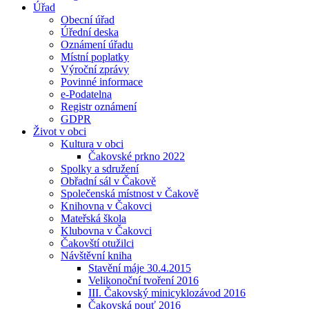
Úřad
Obecní úřad
Úřední deska
Oznámení úřadu
Místní poplatky
Výroční zprávy
Povinné informace
e-Podatelna
Registr oznámení
GDPR
Život v obci
Kultura v obci
Čakovské prkno 2022
Spolky a sdružení
Obřadní sál v Čakově
Společenská místnost v Čakově
Knihovna v Čakovci
Mateřská škola
Klubovna v Čakovci
Čakovští otužilci
Návštěvní kniha
Stavění máje 30.4.2015
Velikonoční tvoření 2016
III. Čakovský minicyklozávod 2016
Čakovská pouť 2016