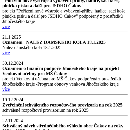
"Pořízení nové výstroje a vybavení-přilby, hadice, sací koše,
plnička písku a další pro JSDHO Čakov"
projekt "Pořízení nové výstroje a vybavení-přilby, hadice, sací koše,
plnička písku a další pro JSDHO Čakov" podpořený z prostředků
Jihočeského kraje
více
21.1.2025
Oznámení - NÁLEZ DÁMSKÉHO KOLA 18.1.2025
Nález dámského kola 18.1.2025
více
30.12.2024
Oznámení o finanční podpoře Jihočeského kraje na projekt
Venkovní učebny pro MŠ Čakov
projekt Venkovní učebna pro MŠ Čakov podpořená z prostředků
Jihočeského kraje -Program obnovy venkova Jihočeského kraje
více
19.12.2024
Zveřejnění schváleného rozpočtového provizoria na rok 2025
schválené rozpočtové provizorium na rok 2025
22.11.2024
Schválený návrh střednědobého výhledu obce Čakov na roky