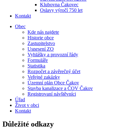
Klubovna Čakovec
Oslavy výročí 750 let
Kontakt
Obec
Kde nás najdete
Historie obce
Zastupitelstvo
Usnesení ZO
Vyhlášky a provozní řády
Formuláře
Statistika
Rozpočet a závěrečný účet
Veřejné zakázky
Územní plán Obce Čakov
Stavba kanalizace a ČOV Čakov
Registrovaní návštěvníci
Úřad
Život v obci
Kontakt
Důležité odkazy