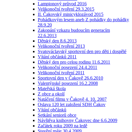
Lampionový průvod 2016
Velikonoční tvoření 29.3.2015
II. Čakovský minicyklozávod 2015
Pohádkovým lesem aneb Z pohádky do pohádky
28.9.20
Zakopání vzkazu budoucím generacím
22.6.2013
Dětský den 8.6.2013
Velikonoční tvoření 2013
Svatováclavský sportovní den pro děti i dospělé
Vítání občánků 2011
Dětský den pro celou rodinu 11.6.2011
Velikonoční posezení 24.4.2011
Velikonoční tvoření 2011
Sportovní den v Čakově 26.6.2010
Valentýnské posezení 16.2.2008
Mateřská škola
Z obce a okolí
Natáčení filmu v Čakově 4. 10. 2007
Oslava 120 let založení SDH Čakov
Vítání občánků
Setkání seniorů obce
Návštěva knihovny Čakovec dne 6.6.2009
Začátek roku 2009 na ledě
Stavění máje 30.4.2009