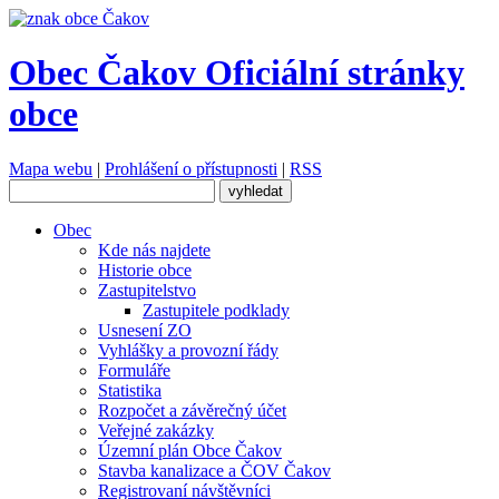
Obec Čakov
Oficiální stránky
obce
Mapa webu
|
Prohlášení o přístupnosti
|
RSS
Obec
Kde nás najdete
Historie obce
Zastupitelstvo
Zastupitele podklady
Usnesení ZO
Vyhlášky a provozní řády
Formuláře
Statistika
Rozpočet a závěrečný účet
Veřejné zakázky
Územní plán Obce Čakov
Stavba kanalizace a ČOV Čakov
Registrovaní návštěvníci