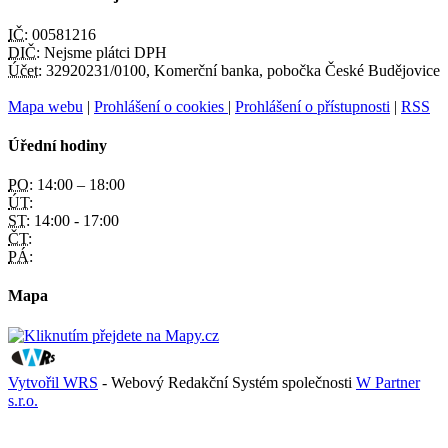
IČ:
00581216
DIČ:
Nejsme plátci DPH
Účet:
32920231/0100, Komerční banka, pobočka České Budějovice
Mapa webu
|
Prohlášení o cookies
|
Prohlášení o přístupnosti
|
RSS
Úřední hodiny
PO:
14:00 – 18:00
ÚT:
ST:
14:00 - 17:00
ČT:
PÁ:
Mapa
Vytvořil WRS
- Webový Redakční Systém společnosti
W Partner
s.r.o.