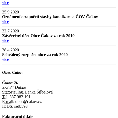
více
25.9.2020
Oznámení o započetí stavby kanalizace a ČOV Čakov
více
22.7.2020
Závěrečný účet Obce Čakov za rok 2019
více
28.4.2020
Schválený rozpočet obce za rok 2020
více
Obec Čakov
Čakov 20
373 84 Dubné
Starosta:
Ing. Lenka Šišpelová
Tel:
387 982 191
E-mail:
obec@cakov.cz
IDDS:
iadb593
Fakturační údaje