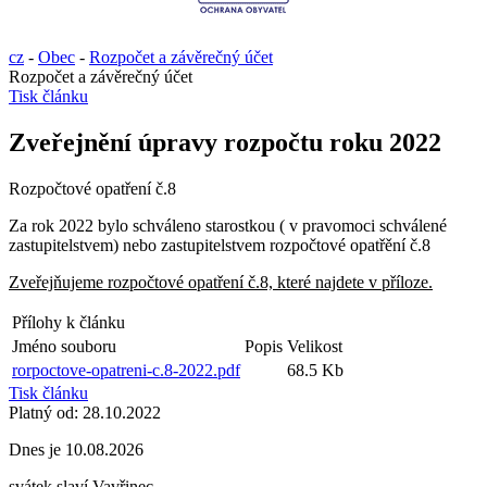
cz
-
Obec
-
Rozpočet a závěrečný účet
Rozpočet a závěrečný účet
Tisk článku
Zveřejnění úpravy rozpočtu roku 2022
Rozpočtové opatření č.8
Za rok 2022 bylo schváleno starostkou ( v pravomoci schválené
zastupitelstvem) nebo zastupitelstvem rozpočtové opatřění č.8
Zveřejňujeme rozpočtové opatření č.8, které najdete v příloze.
Přílohy k článku
Jméno souboru
Popis
Velikost
rorpoctove-opatreni-c.8-2022.pdf
68.5 Kb
Tisk článku
Platný od:
28.10.2022
Dnes je
10.08.2026
svátek slaví
Vavřinec