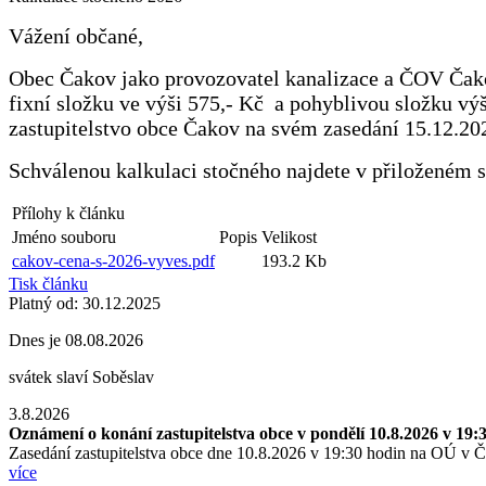
Vážení občané,
Obec Čakov jako provozovatel kanalizace a ČOV Čakov
fixní složku ve výši 575,- Kč a pohyblivou složku v
zastupitelstvo obce Čakov na svém zasedání 15.12.202
Schválenou kalkulaci stočného najdete v přiloženém 
Přílohy k článku
Jméno souboru
Popis
Velikost
cakov-cena-s-2026-vyves.pdf
193.2 Kb
Tisk článku
Platný od:
30.12.2025
Dnes je
08.08.2026
svátek slaví
Soběslav
3.8.2026
Oznámení o konání zastupitelstva obce v pondělí 10.8.2026 v 19:
Zasedání zastupitelstva obce dne 10.8.2026 v 19:30 hodin na OÚ v 
více