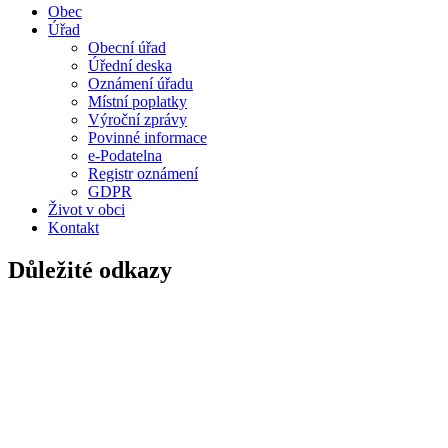
Obec
Úřad
Obecní úřad
Úřední deska
Oznámení úřadu
Místní poplatky
Výroční zprávy
Povinné informace
e-Podatelna
Registr oznámení
GDPR
Život v obci
Kontakt
Důležité odkazy