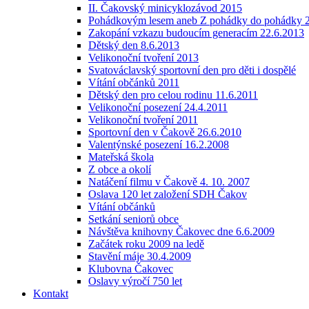
II. Čakovský minicyklozávod 2015
Pohádkovým lesem aneb Z pohádky do pohádky 2
Zakopání vzkazu budoucím generacím 22.6.2013
Dětský den 8.6.2013
Velikonoční tvoření 2013
Svatováclavský sportovní den pro děti i dospělé
Vítání občánků 2011
Dětský den pro celou rodinu 11.6.2011
Velikonoční posezení 24.4.2011
Velikonoční tvoření 2011
Sportovní den v Čakově 26.6.2010
Valentýnské posezení 16.2.2008
Mateřská škola
Z obce a okolí
Natáčení filmu v Čakově 4. 10. 2007
Oslava 120 let založení SDH Čakov
Vítání občánků
Setkání seniorů obce
Návštěva knihovny Čakovec dne 6.6.2009
Začátek roku 2009 na ledě
Stavění máje 30.4.2009
Klubovna Čakovec
Oslavy výročí 750 let
Kontakt