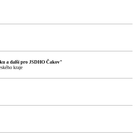
písku a další pro JSDHO Čakov"
eského kraje