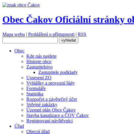
Obec Čakov
Oficiální stránky o
Mapa webu
|
Prohlášení o přístupnosti
|
RSS
Obec
Kde nás najdete
Historie obce
Zastupitelstvo
Zastupitele podklady
Usnesení ZO
Vyhlášky a provozní řády
Formuláře
Statistika
Rozpočet a závěrečný účet
Veřejné zakázky
Územní plán Obce Čakov
Stavba kanalizace a ČOV Čakov
Registrovaní návštěvníci
Úřad
Obecní úřad