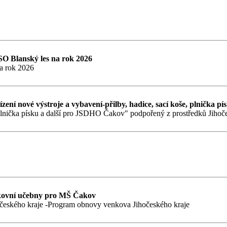
O Blanský les na rok 2026
a rok 2026
ení nové výstroje a vybavení-přilby, hadice, sací koše, plnička 
, plnička písku a další pro JSDHO Čakov" podpořený z prostředků Jihoč
nkovní učebny pro MŠ Čakov
českého kraje -Program obnovy venkova Jihočeského kraje