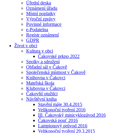
Úřední deska
Oznámení úřadu
Místní poplatky
Výroční zprávy
Povinné informace
e-Podatelna
Registr oznámení
GDPR
Život v obci
Kultura v obci
Čakovské prkno 2022
Spolky a sdružení
Obřadní sál v Čakově
Společenská místnost v Čakově
Knihovna v Čakovci
Mateřská škola
Klubovna v Čakovci
Čakovští otužilci
Návštěvní kniha
Stavění máje 30.4.2015
Velikonoční tvoření 2016
III. Čakovský minicyklozávod 2016
Čakovská pouť 2016
Lampionový průvod 2016
Velikonoční tvoření 29.3.2015