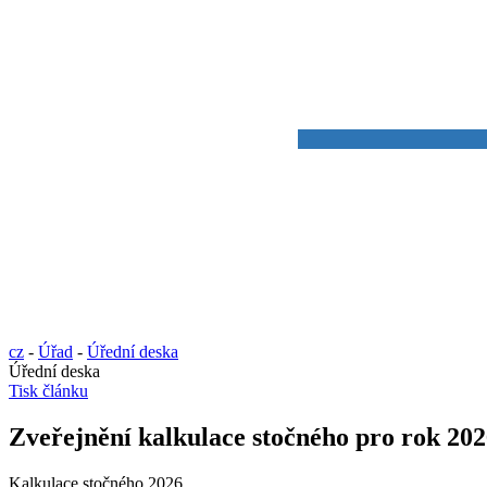
cz
-
Úřad
-
Úřední deska
Úřední deska
Tisk článku
Zveřejnění kalkulace stočného pro rok 20
Kalkulace stočného 2026