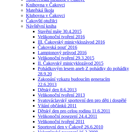
Knihovna v Čakovci
Mateřská škola
Klubovna v Čakovci
Čakovští otužilci
Návštěvní kniha
Stavění máje 30.4.2015
Velikonoční tvoření 2016
III. Čakovský minicyklozávod 2016
Čakovská pouť 2016
Lampionový průvod 2016
Velikonoční tvoření 29.3.2015
II. Čakovský minicyklozávod 2015
Pohádkovým lesem aneb Z pohádky do pohádky
28.9.20
Zakopání vzkazu budoucím generacím
22.6.2013
Dětský den 8.6.2013
Velikonoční tvoření 2013
Svatováclavský sportovní den pro děti i dospělé
Vítání občánků 2011
Dětský den pro celou rodinu 11.6.2011
Velikonoční posezení 24.4.2011
Velikonoční tvoření 2011
Sportovní den v Čakově 26.6.2010