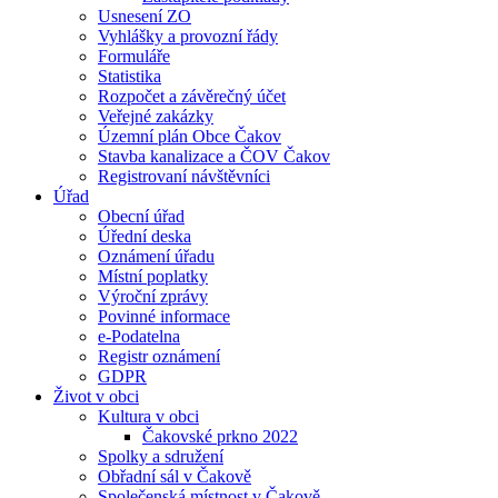
Usnesení ZO
Vyhlášky a provozní řády
Formuláře
Statistika
Rozpočet a závěrečný účet
Veřejné zakázky
Územní plán Obce Čakov
Stavba kanalizace a ČOV Čakov
Registrovaní návštěvníci
Úřad
Obecní úřad
Úřední deska
Oznámení úřadu
Místní poplatky
Výroční zprávy
Povinné informace
e-Podatelna
Registr oznámení
GDPR
Život v obci
Kultura v obci
Čakovské prkno 2022
Spolky a sdružení
Obřadní sál v Čakově
Společenská místnost v Čakově