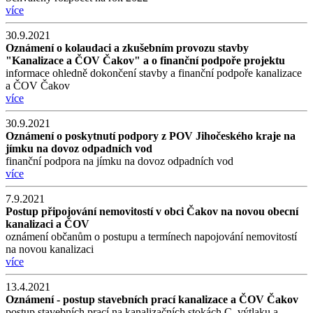
více
30.9.2021
Oznámení o kolaudaci a zkušebním provozu stavby
"Kanalizace a ČOV Čakov" a o finanční podpoře projektu
informace ohledně dokončení stavby a finanční podpoře kanalizace
a ČOV Čakov
více
30.9.2021
Oznámení o poskytnutí podpory z POV Jihočeského kraje na
jímku na dovoz odpadních vod
finanční podpora na jímku na dovoz odpadních vod
více
7.9.2021
Postup připojování nemovitostí v obci Čakov na novou obecní
kanalizaci a ČOV
oznámení občanům o postupu a termínech napojování nemovitostí
na novou kanalizaci
více
13.4.2021
Oznámení - postup stavebních prací kanalizace a ČOV Čakov
postup stavebních prací na kanalizačních stokách C, výtlaku a