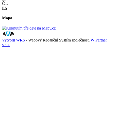
ČT:
PÁ:
Mapa
Vytvořil WRS
- Webový Redakční Systém společnosti
W Partner
s.r.o.