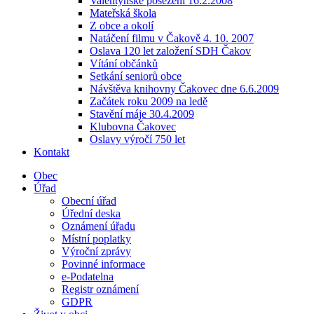
Valentýnské posezení 16.2.2008
Mateřská škola
Z obce a okolí
Natáčení filmu v Čakově 4. 10. 2007
Oslava 120 let založení SDH Čakov
Vítání občánků
Setkání seniorů obce
Návštěva knihovny Čakovec dne 6.6.2009
Začátek roku 2009 na ledě
Stavění máje 30.4.2009
Klubovna Čakovec
Oslavy výročí 750 let
Kontakt
Obec
Úřad
Obecní úřad
Úřední deska
Oznámení úřadu
Místní poplatky
Výroční zprávy
Povinné informace
e-Podatelna
Registr oznámení
GDPR