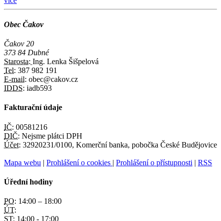
více
Obec Čakov
Čakov 20
373 84 Dubné
Starosta:
Ing. Lenka Šišpelová
Tel:
387 982 191
E-mail:
obec@cakov.cz
IDDS:
iadb593
Fakturační údaje
IČ:
00581216
DIČ:
Nejsme plátci DPH
Účet:
32920231/0100, Komerční banka, pobočka České Budějovice
Mapa webu
|
Prohlášení o cookies
|
Prohlášení o přístupnosti
|
RSS
Úřední hodiny
PO:
14:00 – 18:00
ÚT:
ST:
14:00 - 17:00