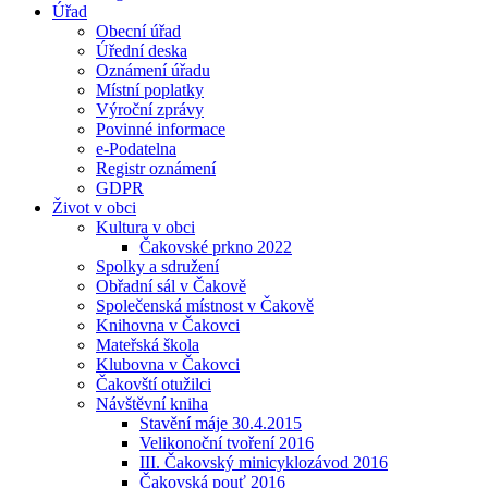
Úřad
Obecní úřad
Úřední deska
Oznámení úřadu
Místní poplatky
Výroční zprávy
Povinné informace
e-Podatelna
Registr oznámení
GDPR
Život v obci
Kultura v obci
Čakovské prkno 2022
Spolky a sdružení
Obřadní sál v Čakově
Společenská místnost v Čakově
Knihovna v Čakovci
Mateřská škola
Klubovna v Čakovci
Čakovští otužilci
Návštěvní kniha
Stavění máje 30.4.2015
Velikonoční tvoření 2016
III. Čakovský minicyklozávod 2016
Čakovská pouť 2016