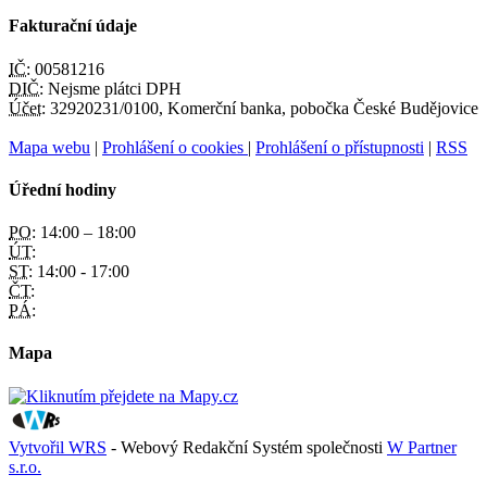
Fakturační údaje
IČ:
00581216
DIČ:
Nejsme plátci DPH
Účet:
32920231/0100, Komerční banka, pobočka České Budějovice
Mapa webu
|
Prohlášení o cookies
|
Prohlášení o přístupnosti
|
RSS
Úřední hodiny
PO:
14:00 – 18:00
ÚT:
ST:
14:00 - 17:00
ČT:
PÁ:
Mapa
Vytvořil WRS
- Webový Redakční Systém společnosti
W Partner
s.r.o.