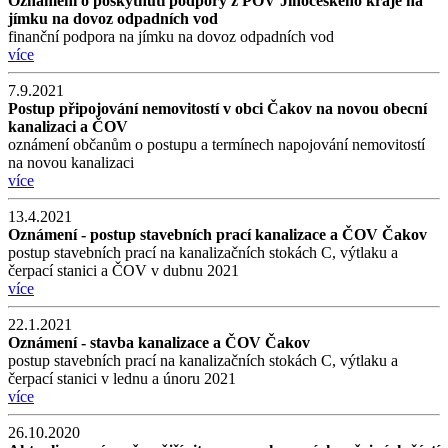
Oznámení o poskytnutí podpory z POV Jihočeského kraje na
jímku na dovoz odpadních vod
finanční podpora na jímku na dovoz odpadních vod
více
7.9.2021
Postup připojování nemovitostí v obci Čakov na novou obecní
kanalizaci a ČOV
oznámení občanům o postupu a termínech napojování nemovitostí
na novou kanalizaci
více
13.4.2021
Oznámení - postup stavebních prací kanalizace a ČOV Čakov
postup stavebních prací na kanalizačních stokách C, výtlaku a
čerpací stanici a ČOV v dubnu 2021
více
22.1.2021
Oznámení - stavba kanalizace a ČOV Čakov
postup stavebních prací na kanalizačních stokách C, výtlaku a
čerpací stanici v lednu a únoru 2021
více
26.10.2020