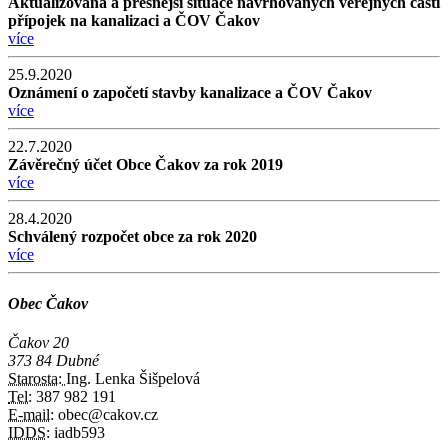
Aktualizovaná a přesnější situace navrhovaných veřejných částí
přípojek na kanalizaci a ČOV Čakov
více
25.9.2020
Oznámení o započetí stavby kanalizace a ČOV Čakov
více
22.7.2020
Závěrečný účet Obce Čakov za rok 2019
více
28.4.2020
Schválený rozpočet obce za rok 2020
více
Obec Čakov
Čakov 20
373 84 Dubné
Starosta:
Ing. Lenka Šišpelová
Tel:
387 982 191
E-mail:
obec@cakov.cz
IDDS:
iadb593