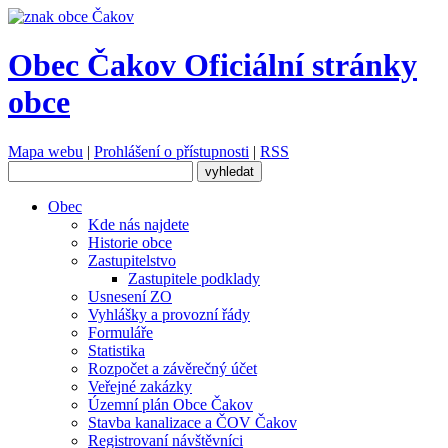
Obec Čakov
Oficiální stránky
obce
Mapa webu
|
Prohlášení o přístupnosti
|
RSS
Obec
Kde nás najdete
Historie obce
Zastupitelstvo
Zastupitele podklady
Usnesení ZO
Vyhlášky a provozní řády
Formuláře
Statistika
Rozpočet a závěrečný účet
Veřejné zakázky
Územní plán Obce Čakov
Stavba kanalizace a ČOV Čakov
Registrovaní návštěvníci