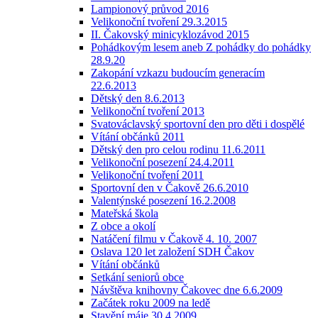
Lampionový průvod 2016
Velikonoční tvoření 29.3.2015
II. Čakovský minicyklozávod 2015
Pohádkovým lesem aneb Z pohádky do pohádky
28.9.20
Zakopání vzkazu budoucím generacím
22.6.2013
Dětský den 8.6.2013
Velikonoční tvoření 2013
Svatováclavský sportovní den pro děti i dospělé
Vítání občánků 2011
Dětský den pro celou rodinu 11.6.2011
Velikonoční posezení 24.4.2011
Velikonoční tvoření 2011
Sportovní den v Čakově 26.6.2010
Valentýnské posezení 16.2.2008
Mateřská škola
Z obce a okolí
Natáčení filmu v Čakově 4. 10. 2007
Oslava 120 let založení SDH Čakov
Vítání občánků
Setkání seniorů obce
Návštěva knihovny Čakovec dne 6.6.2009
Začátek roku 2009 na ledě
Stavění máje 30.4.2009