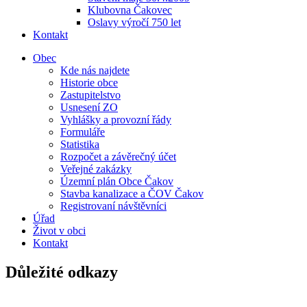
Klubovna Čakovec
Oslavy výročí 750 let
Kontakt
Obec
Kde nás najdete
Historie obce
Zastupitelstvo
Usnesení ZO
Vyhlášky a provozní řády
Formuláře
Statistika
Rozpočet a závěrečný účet
Veřejné zakázky
Územní plán Obce Čakov
Stavba kanalizace a ČOV Čakov
Registrovaní návštěvníci
Úřad
Život v obci
Kontakt
Důležité odkazy