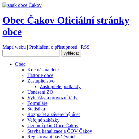
Obec Čakov
Oficiální stránky
obce
Mapa webu
|
Prohlášení o přístupnosti
|
RSS
Obec
Kde nás najdete
Historie obce
Zastupitelstvo
Zastupitele podklady
Usnesení ZO
Vyhlášky a provozní řády
Formuláře
Statistika
Rozpočet a závěrečný účet
Veřejné zakázky
Územní plán Obce Čakov
Stavba kanalizace a ČOV Čakov
Registrovaní návštěvníci