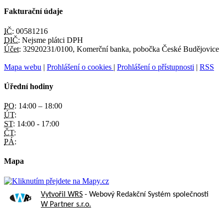
Fakturační údaje
IČ:
00581216
DIČ:
Nejsme plátci DPH
Účet:
32920231/0100, Komerční banka, pobočka České Budějovice
Mapa webu
|
Prohlášení o cookies
|
Prohlášení o přístupnosti
|
RSS
Úřední hodiny
PO:
14:00 – 18:00
ÚT:
ST:
14:00 - 17:00
ČT:
PÁ:
Mapa
Vytvořil WRS
- Webový Redakční Systém společnosti
W Partner s.r.o.