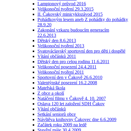
Lampionový průvod 2016
Velikonoční tvoření 29.3.2015
II. Čakovský minicyklozávod 2015
Pohádkovým lesem aneb Z pohádky do pohádky
28.9.20
Zakopání vzkazu budoucím generacím
22.6.2013
Dětský den 8.6.2013
Velikonoční tvoření 2013
Svatováclavský sportovní den pro děti i dospělé
Vítání občánků 2011
Dětský den pro celou rodinu 11.6.2011
Velikonoční posezení 24.4.2011
Velikonoční tvoření 2011
Sportovní den v Čakově 26.6.2010
Valentýnské posezení 16.2.2008
Mateřská škola
Z obce a okolí
Natáčení filmu v Čakově 4. 10. 2007
Oslava 120 let založení SDH Čakov
Vítání občánků
Setkání seniorů obce
Návštěva knihovny Čakovec dne 6.6.2009
Začátek roku 2009 na ledě
Stavění máje 30.4.2009