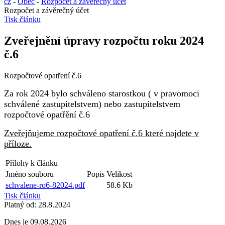
cz
-
Obec
-
Rozpočet a závěrečný účet
Rozpočet a závěrečný účet
Tisk článku
Zveřejnění úpravy rozpočtu roku 2024
č.6
Rozpočtové opatření č.6
Za rok 2024 bylo schváleno starostkou ( v pravomoci
schválené zastupitelstvem) nebo zastupitelstvem
rozpočtové opatřění č.6
Zveřejňujeme rozpočtové opatření č.6 které najdete v
příloze.
Přílohy k článku
Jméno souboru
Popis
Velikost
schvalene-ro6-82024.pdf
58.6 Kb
Tisk článku
Platný od:
28.8.2024
Dnes je
09.08.2026