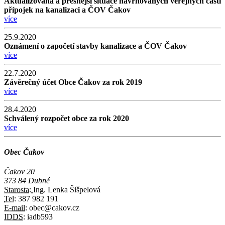
Aktualizovaná a přesnější situace navrhovaných veřejných částí
přípojek na kanalizaci a ČOV Čakov
více
25.9.2020
Oznámení o započetí stavby kanalizace a ČOV Čakov
více
22.7.2020
Závěrečný účet Obce Čakov za rok 2019
více
28.4.2020
Schválený rozpočet obce za rok 2020
více
Obec Čakov
Čakov 20
373 84 Dubné
Starosta:
Ing. Lenka Šišpelová
Tel:
387 982 191
E-mail:
obec@cakov.cz
IDDS:
iadb593