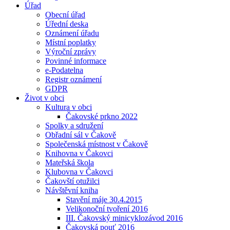
Úřad
Obecní úřad
Úřední deska
Oznámení úřadu
Místní poplatky
Výroční zprávy
Povinné informace
e-Podatelna
Registr oznámení
GDPR
Život v obci
Kultura v obci
Čakovské prkno 2022
Spolky a sdružení
Obřadní sál v Čakově
Společenská místnost v Čakově
Knihovna v Čakovci
Mateřská škola
Klubovna v Čakovci
Čakovští otužilci
Návštěvní kniha
Stavění máje 30.4.2015
Velikonoční tvoření 2016
III. Čakovský minicyklozávod 2016
Čakovská pouť 2016