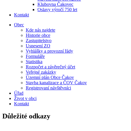
Klubovna Čakovec
Oslavy výročí 750 let
Kontakt
Obec
Kde nás najdete
Historie obce
Zastupitelstvo
Usnesení ZO
Vyhlášky a provozní řády
Formuláře
Statistika
Rozpočet a závěrečný účet
Veřejné zakázky
Územní plán Obce Čakov
Stavba kanalizace a ČOV Čakov
Registrovaní návštěvníci
Úřad
Život v obci
Kontakt
Důležité odkazy