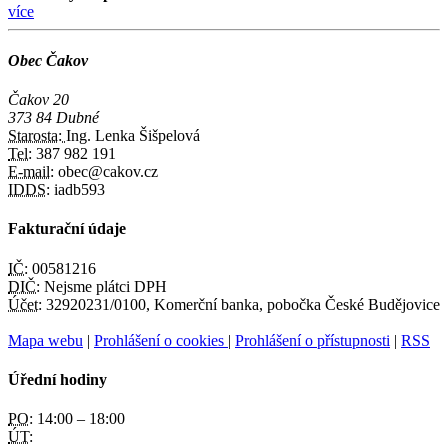
více
Obec Čakov
Čakov 20
373 84 Dubné
Starosta:
Ing. Lenka Šišpelová
Tel:
387 982 191
E-mail:
obec@cakov.cz
IDDS:
iadb593
Fakturační údaje
IČ:
00581216
DIČ:
Nejsme plátci DPH
Účet:
32920231/0100, Komerční banka, pobočka České Budějovice
Mapa webu
|
Prohlášení o cookies
|
Prohlášení o přístupnosti
|
RSS
Úřední hodiny
PO:
14:00 – 18:00
ÚT: