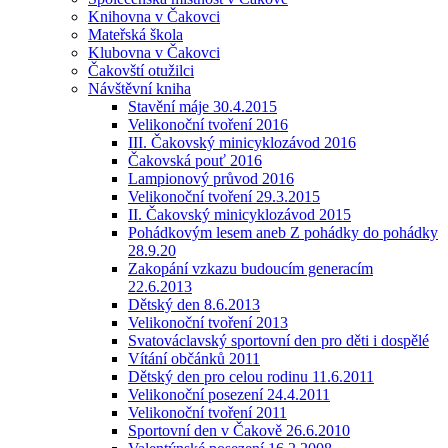
Knihovna v Čakovci
Mateřská škola
Klubovna v Čakovci
Čakovští otužilci
Návštěvní kniha
Stavění máje 30.4.2015
Velikonoční tvoření 2016
III. Čakovský minicyklozávod 2016
Čakovská pouť 2016
Lampionový průvod 2016
Velikonoční tvoření 29.3.2015
II. Čakovský minicyklozávod 2015
Pohádkovým lesem aneb Z pohádky do pohádky
28.9.20
Zakopání vzkazu budoucím generacím
22.6.2013
Dětský den 8.6.2013
Velikonoční tvoření 2013
Svatováclavský sportovní den pro děti i dospělé
Vítání občánků 2011
Dětský den pro celou rodinu 11.6.2011
Velikonoční posezení 24.4.2011
Velikonoční tvoření 2011
Sportovní den v Čakově 26.6.2010