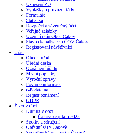
Usnesení ZO
Vyhlášky a provozní řády
Formuláře
Statistika
Rozpočet a závěrečný účet
Veřejné zakázky
Územní plán Obce Čakov
Stavba kanalizace a ČOV Čakov
Registrovaní návštěvníci
Úřad
Obecní úřad
Úřední deska
Oznámení úřadu
Místní poplatky
Výroční zprávy
Povinné informace
e-Podatelna
Registr oznámení
GDPR
Život v obci
Kultura v obci
Čakovské prkno 2022
Spolky a sdružení
Obřadní sál v Čakově
Společenská místnost v Čakově