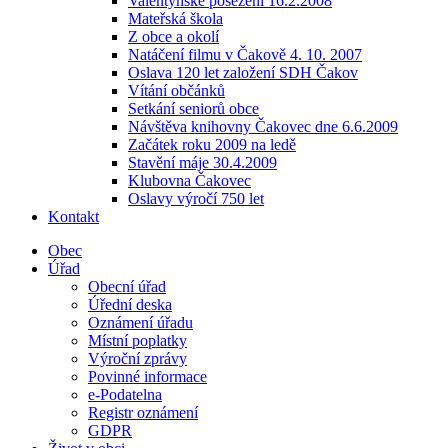
Valentýnské posezení 16.2.2008
Mateřská škola
Z obce a okolí
Natáčení filmu v Čakově 4. 10. 2007
Oslava 120 let založení SDH Čakov
Vítání občánků
Setkání seniorů obce
Návštěva knihovny Čakovec dne 6.6.2009
Začátek roku 2009 na ledě
Stavění máje 30.4.2009
Klubovna Čakovec
Oslavy výročí 750 let
Kontakt
Obec
Úřad
Obecní úřad
Úřední deska
Oznámení úřadu
Místní poplatky
Výroční zprávy
Povinné informace
e-Podatelna
Registr oznámení
GDPR