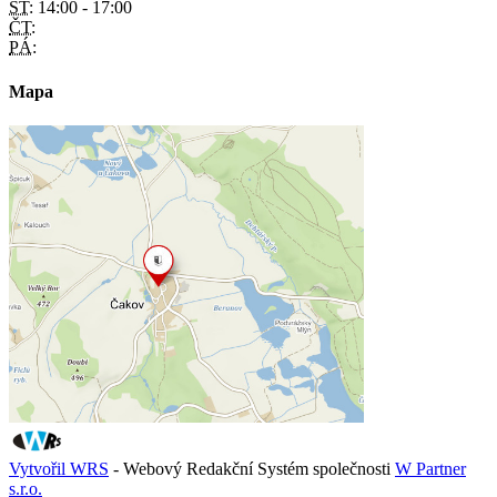
ST:
14:00 - 17:00
ČT:
PÁ:
Mapa
Vytvořil WRS
- Webový Redakční Systém společnosti
W Partner
s.r.o.