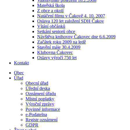
Valentýnské posezení 16.2.2008
Mateřská škola
Z obce a okolí
Natáčení filmu v Čakově 4. 10. 2007
Oslava 120 let založení SDH Čakov
Vítání občánků
Setkání seniorů obce
Návštěva knihovny Čakovec dne 6.6.2009
Začátek roku 2009 na ledě
Stavění máje 30.4.2009
Klubovna Čakovec
Oslavy výročí 750 let
Kontakt
Obec
Úřad
Obecní úřad
Úřední deska
Oznámení úřadu
Místní poplatky
Výroční zprávy
Povinné informace
e-Podatelna
Registr oznámení
GDPR