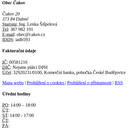
Obec Čakov
Čakov 20
373 84 Dubné
Starosta:
Ing. Lenka Šišpelová
Tel:
387 982 191
E-mail:
obec@cakov.cz
IDDS:
iadb593
Fakturační údaje
IČ:
00581216
DIČ:
Nejsme plátci DPH
Účet:
32920231/0100, Komerční banka, pobočka České Budějovice
Mapa webu
|
Prohlášení o cookies
|
Prohlášení o přístupnosti
|
RSS
Úřední hodiny
PO:
14:00 – 18:00
ÚT:
ST:
14:00 - 17:00
ČT:
PÁ: