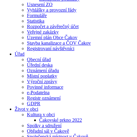
Usnesení ZO
Vyhlášky a provozní řády
Formuláře
Statistika
Rozpočet a závěrečný účet
Veřejné zakázky
Územní plán Obce Čakov
Stavba kanalizace a ČOV Čakov
Registrovaní návštěvníci
Úřad
Obecní úřad
Úřední deska
Oznámení úřadu
Místní poplatky
Výroční zprávy
Povinné informace
e-Podatelna
Registr oznámení
GDPR
Život v obci
Kultura v obci
Čakovské prkno 2022
Spolky a sdružení
Obřadní sál v Čakově
Společenská místnost v Čakově