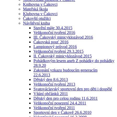
Knihovna v Čakovci
Mateřská škola
Klubovna v Čakovci
Čakovští otužilci
Návštěvní kniha
Stavění máje 30.4.2015
Velikonoční tvoření 2016
III. Čakovský minicyklozávod 2016
Čakovská pouť 2016
Lampionový průvod 2016
Velikonoční tvoření 29.3.2015
II. Čakovský minicyklozávod 2015
Pohádkovým lesem aneb Z pohádky do pohádky
28.9.20
Zakopání vzkazu budoucím generacím
22.6.2013
Dětský den 8.6.2013
Velikonoční tvoření 2013
Svatováclavský sportovní den pro děti i dospělé
Vítání občánků 2011
Dětský den pro celou rodinu 11.6.2011
Velikonoční posezení 24.4.2011
Velikonoční tvoření 2011
Sportovní den v Čakově 26.6.2010