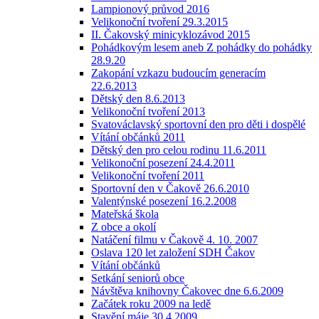
Lampionový průvod 2016
Velikonoční tvoření 29.3.2015
II. Čakovský minicyklozávod 2015
Pohádkovým lesem aneb Z pohádky do pohádky
28.9.20
Zakopání vzkazu budoucím generacím
22.6.2013
Dětský den 8.6.2013
Velikonoční tvoření 2013
Svatováclavský sportovní den pro děti i dospělé
Vítání občánků 2011
Dětský den pro celou rodinu 11.6.2011
Velikonoční posezení 24.4.2011
Velikonoční tvoření 2011
Sportovní den v Čakově 26.6.2010
Valentýnské posezení 16.2.2008
Mateřská škola
Z obce a okolí
Natáčení filmu v Čakově 4. 10. 2007
Oslava 120 let založení SDH Čakov
Vítání občánků
Setkání seniorů obce
Návštěva knihovny Čakovec dne 6.6.2009
Začátek roku 2009 na ledě
Stavění máje 30.4.2009