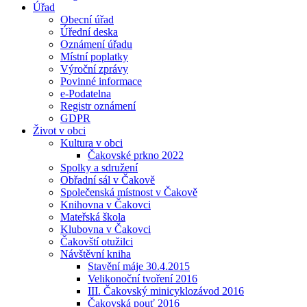
Úřad
Obecní úřad
Úřední deska
Oznámení úřadu
Místní poplatky
Výroční zprávy
Povinné informace
e-Podatelna
Registr oznámení
GDPR
Život v obci
Kultura v obci
Čakovské prkno 2022
Spolky a sdružení
Obřadní sál v Čakově
Společenská místnost v Čakově
Knihovna v Čakovci
Mateřská škola
Klubovna v Čakovci
Čakovští otužilci
Návštěvní kniha
Stavění máje 30.4.2015
Velikonoční tvoření 2016
III. Čakovský minicyklozávod 2016
Čakovská pouť 2016