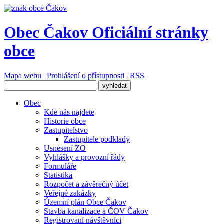
Obec Čakov
Oficiální stránky
obce
Mapa webu
|
Prohlášení o přístupnosti
|
RSS
Obec
Kde nás najdete
Historie obce
Zastupitelstvo
Zastupitele podklady
Usnesení ZO
Vyhlášky a provozní řády
Formuláře
Statistika
Rozpočet a závěrečný účet
Veřejné zakázky
Územní plán Obce Čakov
Stavba kanalizace a ČOV Čakov
Registrovaní návštěvníci