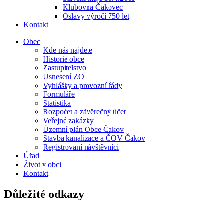
Klubovna Čakovec
Oslavy výročí 750 let
Kontakt
Obec
Kde nás najdete
Historie obce
Zastupitelstvo
Usnesení ZO
Vyhlášky a provozní řády
Formuláře
Statistika
Rozpočet a závěrečný účet
Veřejné zakázky
Územní plán Obce Čakov
Stavba kanalizace a ČOV Čakov
Registrovaní návštěvníci
Úřad
Život v obci
Kontakt
Důležité odkazy