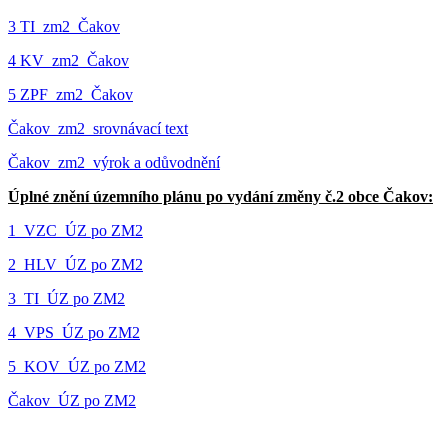
3 TI_zm2_Čakov
4 KV_zm2_Čakov
5 ZPF_zm2_Čakov
Čakov_zm2_srovnávací text
Čakov_zm2_výrok a odůvodnění
Úplné znění územního plánu po vydání změny č.2 obce Čakov:
1_VZC_ÚZ po ZM2
2_HLV_ÚZ po ZM2
3_TI_ÚZ po ZM2
4_VPS_ÚZ po ZM2
5_KOV_ÚZ po ZM2
Čakov_ÚZ po ZM2