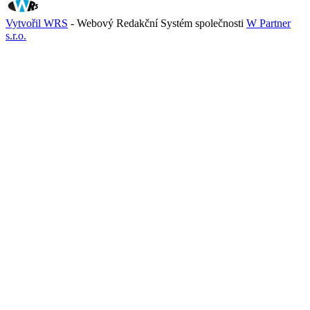
Vytvořil WRS
- Webový Redakční Systém společnosti
W Partner
s.r.o.