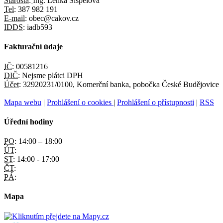
Starosta:
Ing. Lenka Šišpelová
Tel:
387 982 191
E-mail:
obec@cakov.cz
IDDS:
iadb593
Fakturační údaje
IČ:
00581216
DIČ:
Nejsme plátci DPH
Účet:
32920231/0100, Komerční banka, pobočka České Budějovice
Mapa webu
|
Prohlášení o cookies
|
Prohlášení o přístupnosti
|
RSS
Úřední hodiny
PO:
14:00 – 18:00
ÚT:
ST:
14:00 - 17:00
ČT:
PÁ:
Mapa