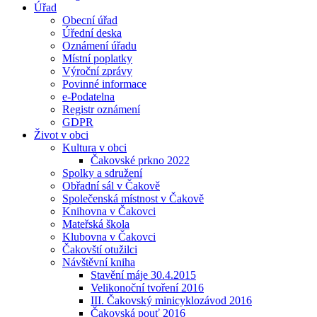
Úřad
Obecní úřad
Úřední deska
Oznámení úřadu
Místní poplatky
Výroční zprávy
Povinné informace
e-Podatelna
Registr oznámení
GDPR
Život v obci
Kultura v obci
Čakovské prkno 2022
Spolky a sdružení
Obřadní sál v Čakově
Společenská místnost v Čakově
Knihovna v Čakovci
Mateřská škola
Klubovna v Čakovci
Čakovští otužilci
Návštěvní kniha
Stavění máje 30.4.2015
Velikonoční tvoření 2016
III. Čakovský minicyklozávod 2016
Čakovská pouť 2016