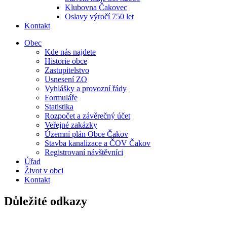
Klubovna Čakovec
Oslavy výročí 750 let
Kontakt
Obec
Kde nás najdete
Historie obce
Zastupitelstvo
Usnesení ZO
Vyhlášky a provozní řády
Formuláře
Statistika
Rozpočet a závěrečný účet
Veřejné zakázky
Územní plán Obce Čakov
Stavba kanalizace a ČOV Čakov
Registrovaní návštěvníci
Úřad
Život v obci
Kontakt
Důležité odkazy