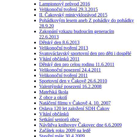
Lampionový průvod 2016
Velikonoční tvoření 29.3.2015
II. Čakovský minicyklozávod 2015
Pohádkovým lesem aneb Z pohádky do pohádky
28.9.20
Zakopání vzkazu budoucím generacím
22.6.2013
Dětský den 8.6.2013
Velikonoční tvoření 2013
Svatováclavský sportovní den pro děti i dospělé
Vítání občánků 2011
Dětský den pro celou rodinu 11.6.2011
Velikonoční posezení 24.4.2011
Velikonoční tvoření 2011
Sportovní den v Čakově 26.6.2010
Valentýnské posezení 16.2.2008
Mateřská škola
Z obce a okolí
Natáčení filmu v Čakově 4. 10. 2007
Oslava 120 let založení SDH Čakov
Vítání občánků
Setkání seniorů obce
Návštěva knihovny Čakovec dne 6.6.2009
Začátek roku 2009 na ledě
Stavění máje 30.4.2009