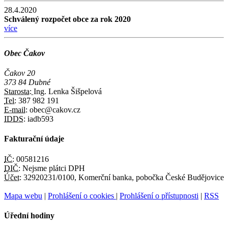
28.4.2020
Schválený rozpočet obce za rok 2020
více
Obec Čakov
Čakov 20
373 84 Dubné
Starosta:
Ing. Lenka Šišpelová
Tel:
387 982 191
E-mail:
obec@cakov.cz
IDDS:
iadb593
Fakturační údaje
IČ:
00581216
DIČ:
Nejsme plátci DPH
Účet:
32920231/0100, Komerční banka, pobočka České Budějovice
Mapa webu
|
Prohlášení o cookies
|
Prohlášení o přístupnosti
|
RSS
Úřední hodiny