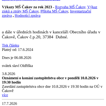
Výkazy MŠ Čakov za rok 2023 -
Rozvaha MŠ Čakov,
Výkaz
zisků a ztráty MŠ Čakov
,
Příloha MŠ Čakov
,
Inventarizační
zpráva
,
Hodnotící zpráva
a dále v úředních hodinách v kanceláři Obecního úřadu v
Čakově, Čakov č.p.20, 37384 Dubné.
Tisk článku
Platný od:
17.6.2024
Dnes je
06.08.2026
svátek slaví
Oldřiška
3.8.2026
Oznámení o konání zastupitelstva obce v pondělí 10.8.2026 v
19:30 hodin
Zasedání zastupitelstva obce dne 10.8.2026 v 19:30 hodin na OÚ v
Čakově
více
17.7.2026