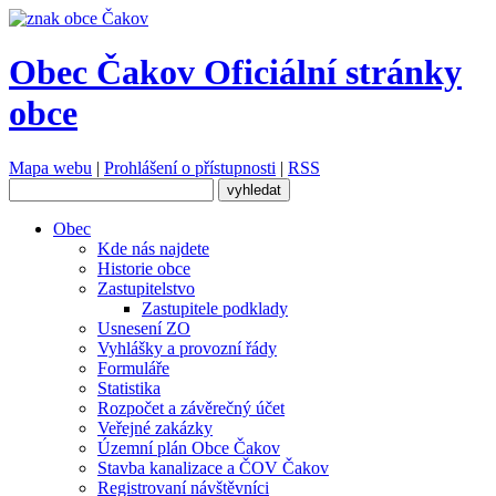
Obec Čakov
Oficiální stránky
obce
Mapa webu
|
Prohlášení o přístupnosti
|
RSS
Obec
Kde nás najdete
Historie obce
Zastupitelstvo
Zastupitele podklady
Usnesení ZO
Vyhlášky a provozní řády
Formuláře
Statistika
Rozpočet a závěrečný účet
Veřejné zakázky
Územní plán Obce Čakov
Stavba kanalizace a ČOV Čakov
Registrovaní návštěvníci